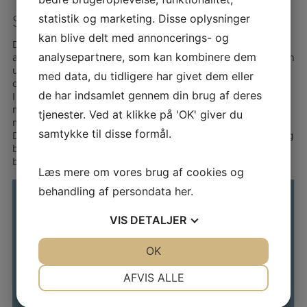
statistik og marketing. Disse oplysninger
SKOLENS VÆRDIGRUNDLAG
kan blive delt med annoncerings- og
Den selvejende institution har som værdigrundlag et solidt,
analysepartnere, som kan kombinere dem
alment fundament af basale færdigheder og kundskaber som
udgangspunkt for virkelyst, fordybelse, kreativitet og
med data, du tidligere har givet dem eller
oplevelser.
de har indsamlet gennem din brug af deres
I det daglige samarbejde mellem eleverne og skolens
medarbejdere lægges der vægt på gensidig tillid og respekt,
tjenester. Ved at klikke på 'OK' giver du
medansvar og engagement, humor og varme.
samtykke til disse formål.
Det er skolens mål at give eleverne en menneskelig og faglig
ballast, der sætter dem i stand til at klare deres pligter og
bruge deres rettigheder i et demokratisk samfund.
Læs mere om vores brug af cookies og
behandling af persondata
her
.
VIS
DETALJER
JA
NEJ
OK
JA
NEJ
NØDVENDIGE
PRÆFERENCER
AFVIS ALLE
JA
NEJ
JA
NEJ