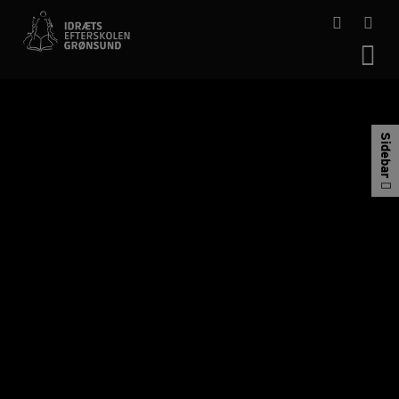
Hop
til
indholdet
Sidebar