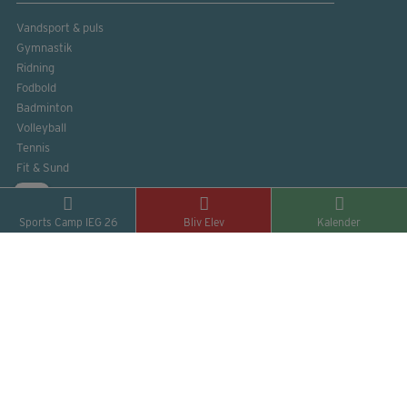
Vandsport & puls
Gymnastik
Ridning
Fodbold
Badminton
Volleyball
Tennis
Fit & Sund
Musik
Valgfag – For alle
Sports Camp IEG 26
Bliv Elev
Kalender
Sportsskader
UNDERVISNING
9. Klasse
10. Klasse
Fællesfag = Fællesskab
Rejser for Alle
Studievejledning