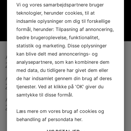
Vi og vores samarbejdspartnere bruger
teknologier, herunder cookies, til at
indsamle oplysninger om dig til forskellige
formål, herunder: Tilpasning af annoncering,
bedre brugeroplevelse, funktionalitet,
statistik og marketing. Disse oplysninger
kan blive delt med annoncerings- og
ÅRSPLAN FOR SKOLEÅRET
analysepartnere, som kan kombinere dem
24/25 –
SE HER
med data, du tidligere har givet dem eller
ÅRSPLAN FOR SKOLEÅRET
de har indsamlet gennem din brug af deres
25/26 –
SE HER
tjenester. Ved at klikke på 'OK' giver du
samtykke til disse formål.
ÅRSPLAN FOR SKOLEÅRET
26/27 –
SE HER
Læs mere om vores brug af cookies og
FØLG OS PÅ INSTAGRAM
behandling af persondata
her
.