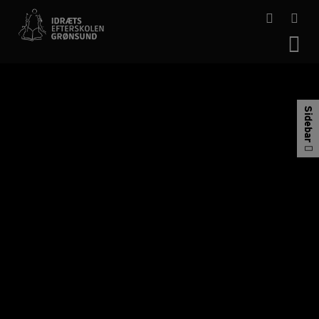
Hop
til
indholdet
Sidebar