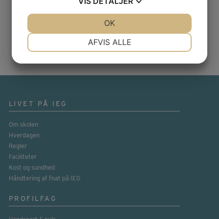
VIS
DETALJER
FØLG OS
JA
NEJ
OK
JA
NEJ
NØDVENDIGE
PRÆFERENCER
AFVIS ALLE
JA
NEJ
JA
NEJ
MARKETING
STATISTIK
LIVET PÅ IEG
Om skolen
Hverdagen
Regler
Faciliteter
Kost og sundhed
Håndtering af fnat på IEG
PROFILFAG